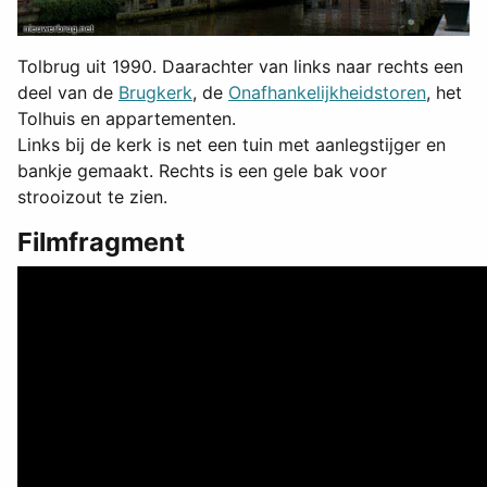
Tolbrug uit 1990. Daarachter van links naar rechts een
deel van de
Brugkerk
, de
Onafhankelijkheidstoren
, het
Tolhuis en appartementen.
Links bij de kerk is net een tuin met aanlegstijger en
bankje gemaakt. Rechts is een gele bak voor
strooizout te zien.
Filmfragment