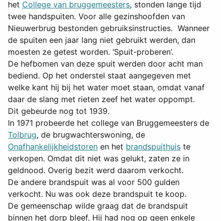
het
College van bruggemeesters
, stonden lange tijd
twee handspuiten. Voor alle gezinshoofden van
Nieuwerbrug bestonden gebruiksinstructies. Wanneer
de spuiten een jaar lang niet gebruikt werden, dan
moesten ze getest worden. ‘Spuit-proberen’.
De hefbomen van deze spuit werden door acht man
bediend. Op het onderstel staat aangegeven met
welke kant hij bij het water moet staan, omdat vanaf
daar de slang met rieten zeef het water oppompt.
Dit gebeurde nog tot 1939.
In 1971 probeerde het college van Bruggemeesters de
Tolbrug
, de brugwachterswoning, de
Onafhankelijkheidstoren
en het
brandspuithuis
te
verkopen. Omdat dit niet was gelukt, zaten ze in
geldnood. Overig bezit werd daarom verkocht.
De andere brandspuit was al voor 500 gulden
verkocht. Nu was ook deze brandspuit te koop.
De gemeenschap wilde graag dat de brandspuit
binnen het dorp bleef. Hij had nog op geen enkele