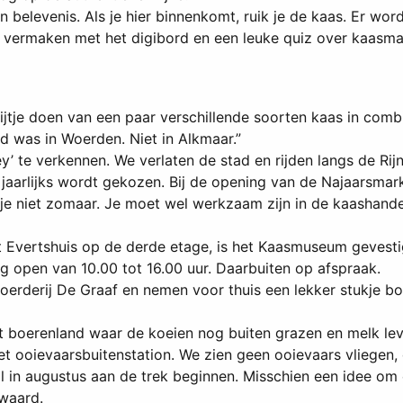
n belevenis. Als je hier binnenkomt, ruik je de kaas. Er 
ch vermaken met het digibord en een leuke quiz over kaasm
jtje doen van een paar verschillende soorten kaas in combi
d was in Woerden. Niet in Alkmaar.”
ey’ te verkennen. We verlaten de stad en rijden langs de R
aarlijks wordt gekozen. Bij de opening van de Najaarsmar
e niet zomaar. Je moet wel werkzaam zijn in de kaashandel
et Evertshuis op de derde etage, is het Kaasmuseum gevesti
 open van 10.00 tot 16.00 uur. Daarbuiten op afspraak.
oerderij De Graaf en nemen voor thuis een lekker stukje b
et boerenland waar de koeien nog buiten grazen en melk le
et ooievaarsbuitenstation. We zien geen ooievaars vliegen
l in augustus aan de trek beginnen. Misschien een idee om 
 waard.