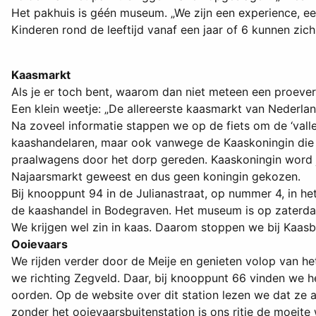
Het pakhuis is géén museum. „We zijn een experience, ee
Kinderen rond de leeftijd vanaf een jaar of 6 kunnen zi
Kaasmarkt
Als je er toch bent, waarom dan niet meteen een proeveri
Een klein weetje: „De allereerste kaasmarkt van Nederlan
Na zoveel informatie stappen we op de fiets om de ‘vall
kaashandelaren, maar ook vanwege de Kaaskoningin die j
praalwagens door het dorp gereden. Kaaskoningin word j
Najaarsmarkt geweest en dus geen koningin gekozen.
Bij knooppunt 94 in de Julianastraat, op nummer 4, in h
de kaashandel in Bodegraven. Het museum is op zaterdag
We krijgen wel zin in kaas. Daarom stoppen we bij Kaasb
Ooievaars
We rijden verder door de Meije en genieten volop van h
we richting Zegveld. Daar, bij knooppunt 66 vinden we h
oorden. Op de website over dit station lezen we dat ze a
zonder het ooievaarsbuitenstation is ons ritje de moeite