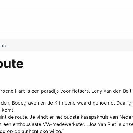
oute
oute
oene Hart is een paradijs voor fietsers. Leny van den Belt 
den, Bodegraven en de Krimpenerwaard genoemd. Daar graz
n komt.
nt de route. Je vindt er het oudste kaaspakhuis van Neder
lt een enthousiaste VW-medewerkster. „Jos van Riet is onz
og op de authentieke wijze.”