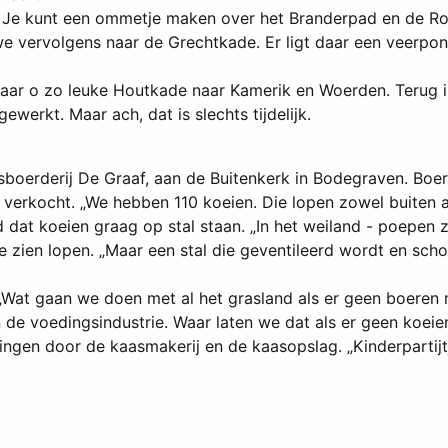
. Je kunt een ommetje maken over het Branderpad en de 
 vervolgens naar de Grechtkade. Er ligt daar een veerpont
ar o zo leuke Houtkade naar Kamerik en Woerden. Terug in
erkt. Maar ach, dat is slechts tijdelijk.
sboerderij De Graaf, aan de Buitenkerk in Bodegraven. Boer
 verkocht. „We hebben 110 koeien. Die lopen zowel buiten al
uigd dat koeien graag op stal staan. „In het weiland - poepe
 te zien lopen. „Maar een stal die geventileerd wordt en sch
„Wat gaan we doen met al het grasland als er geen boeren
 de voedingsindustrie. Waar laten we dat als er geen koeie
dingen door de kaasmakerij en de kaasopslag. „Kinderparti